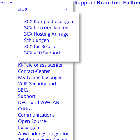
gen
Support
Branchen
Fallbe
3CX
3CX Komplettlösungen
3CX Lizenzen kaufen
3CX Hosting Anfrage
Schulungen
3CX für Reseller
3CX v20 Support
KI-Telefonassistenten
Contact-Center
MS Teams-Lösungen
VoIP Security und
SBCs
Support
DECT und VoWLAN
Critical
Communications
Open Source-
Lösungen
Anwendungsintegration
Telefonanlagen-Kosten