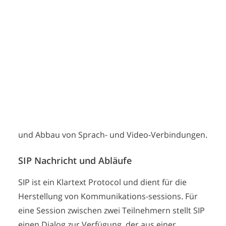
DECT und VoWLAN
Protocol (SIP)?
Critical Communications
Open Source-Lösungen
Anwendungsintegration
Das Session Initiation Protocol (SIP) wurde 1996
Telefonanlagen-Kosten reduzieren
von der IETF (Internet Engineering Task Force)
Schulungen
entwickelt und im Jahre 1999 als genormter
Standard eingeführt. Schnell wurde festgestellt,
dass dieses Protokoll sehr gut bei der Punkt-zu-
Punkt-Telefonie (Voice over IP) eingesetzt werden
kann. Es eignet sich dabei für den Aufbau, Betrieb
und Abbau von Sprach- und Video-Verbindungen.
SIP Nachricht und Abläufe
SIP
ist ein Klartext Protocol und dient für die
Herstellung von Kommunikations-sessions. Für
eine Session zwischen zwei Teilnehmern stellt SIP
einen Dialog zur Verfügung, der aus einer